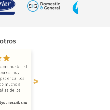
otros
ecomendable al
Totalmente satisfecho. Los vídeos 
sora es muy
apoyo son una magnifica idea par
paciencia. Los
recordar todo lo que di en clase. 
do mucho a
profesora de diez. Totalmente
alles de los
recomendable.
a bien ubicado.
tyuuiiescribano
jose ignacio Galvez