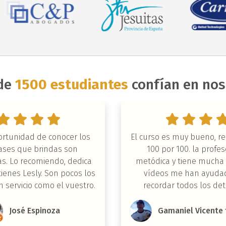
de
1500 estudiantes
confían en nos
ortunidad de conocer los
El curso es muy bueno, r
lases que brindas son
100 por 100. la profe
s. Lo recomiendo, dedica
metódica y tiene mucha 
tienes Lesly. Son pocos los
vídeos me han ayuda
 servicio como el vuestro.
recordar todos los det
ejercicios, el centro est
José Espinoza
Gamaniel Vicente 