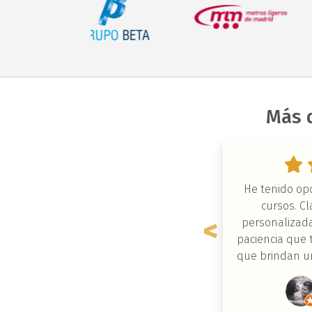
Más 
nial, he aprendido mucho. Lesly es
He tenido op
aravillosa. Es una gran profesional.
cursos. C
personalizada
paciencia que 
Ana Dolores Camacho Calahorro
que brindan un