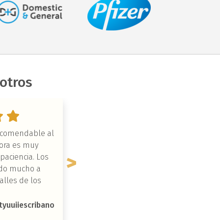
otros
ecomendable al
Totalmente satisfecho. Los vídeos 
sora es muy
apoyo son una magnifica idea par
paciencia. Los
recordar todo lo que di en clase. 
do mucho a
profesora de diez. Totalmente
alles de los
recomendable.
a bien ubicado.
tyuuiiescribano
jose ignacio Galvez