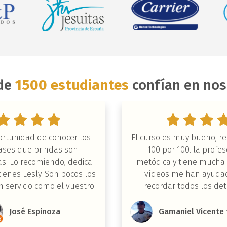
de
1500 estudiantes
confían en nos
ortunidad de conocer los
El curso es muy bueno, r
lases que brindas son
100 por 100. la profe
s. Lo recomiendo, dedica
metódica y tiene mucha 
tienes Lesly. Son pocos los
vídeos me han ayuda
 servicio como el vuestro.
recordar todos los det
ejercicios, el centro est
José Espinoza
Gamaniel Vicente 