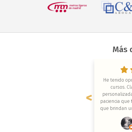
Más 
nial, he aprendido mucho. Lesly es
He tenido op
aravillosa. Es una gran profesional.
cursos. C
personalizada
paciencia que 
Ana Dolores Camacho Calahorro
que brindan un